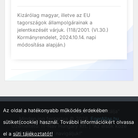
Kizárólag magyar, illetve az EU
tagországok állampolgárainak a
jelentkezését várjuk. (118/2001. (VI.30.)
Kormányrendelet, 2024.10.14. napi
módosítása alapján.)
Az oldal a hatékonyabb működés érdekében
"Eger, Heves vármegyei régió állásportálja"
Minden jog fentartva © 2026.
EgerAllas.hu
sütiket(cookie) használ. További információkért olvassa
Üzemeltető: IT-Nav Hungary Kft. | "Az elsők közé
navigáljuk!"
el a
süti tájékoztatót!