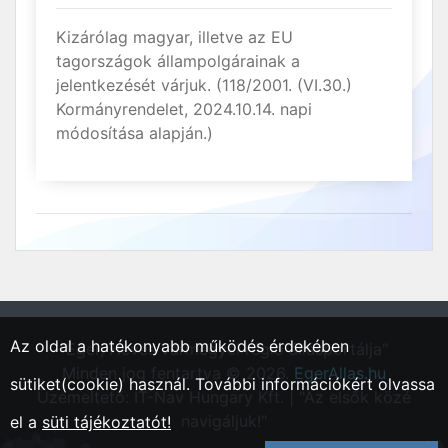
Kizárólag magyar, illetve az EU
tagországok állampolgárainak a
jelentkezését várjuk. (118/2001. (VI.30.)
Kormányrendelet, 2024.10.14. napi
módosítása alapján.)
Az oldal a hatékonyabb működés érdekében
"Eger, Heves vármegyei régió állásportálja"
Minden jog fentartva © 2026.
EgerAllas.hu
sütiket(cookie) használ. További információkért olvassa
Üzemeltető: IT-Nav Hungary Kft. | "Az elsők közé
navigáljuk!"
el a
süti tájékoztatót!