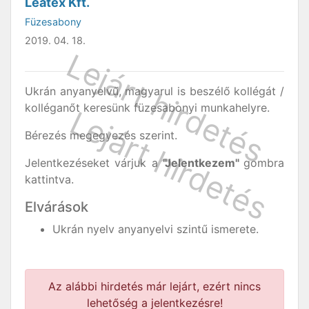
Leatex Kft.
Füzesabony
2019. 04. 18.
Ukrán anyanyelvű, magyarul is beszélő kollégát /
kolléganőt keresünk füzesabonyi munkahelyre.
Bérezés megegyezés szerint.
Jelentkezéseket várjuk a
"Jelentkezem"
gombra
kattintva.
Elvárások
Ukrán nyelv anyanyelvi szintű ismerete.
Az alábbi hirdetés már lejárt, ezért nincs
lehetőség a jelentkezésre!