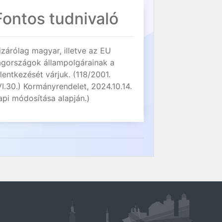
Fontos tudnivaló
izárólag magyar, illetve az EU
agországok állampolgárainak a
elentkezését várjuk. (118/2001.
VI.30.) Kormányrendelet, 2024.10.14.
api módosítása alapján.)