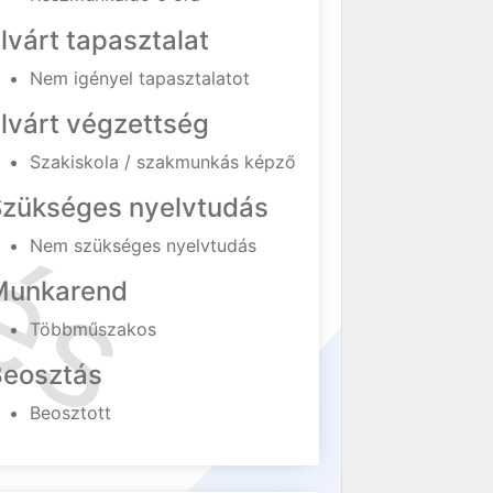
lvárt tapasztalat
Nem igényel tapasztalatot
lvárt végzettség
Szakiskola / szakmunkás képző
Szükséges nyelvtudás
Nem szükséges nyelvtudás
Munkarend
Többműszakos
Beosztás
Beosztott