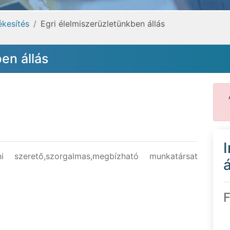
ékesítés
Egri élelmiszerüzletünkben állás
en állás
ni szerető,szorgalmas,megbízható munkatársat
á
F