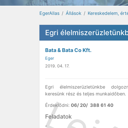
EgerAllas
Állások
Kereskedelem, ért
Egri élelmiszerüzletünkb
Bata & Bata Co Kft.
Eger
2019. 04. 17.
Egri élelmiszerüzletünkbe dolgoz
keresünk rész és teljes munkaidőben.
Érdeklődni:
06/ 20/ 388 61 40
Feladatok
-