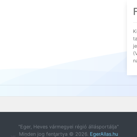
K
t
j
(
n
"Eger, Heves vármegyei régió állásportálja"
Minden jog fentartva © 2026.
EgerAllas.hu