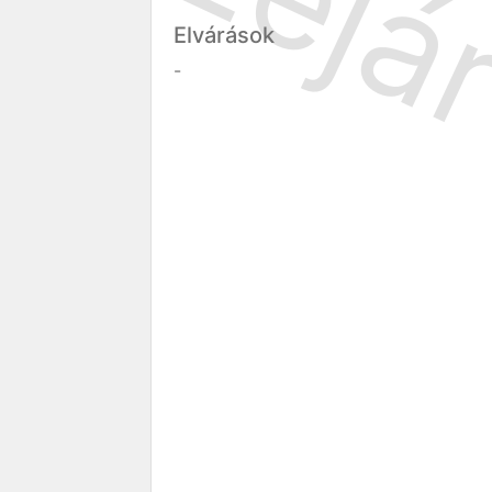
Elvárások
-