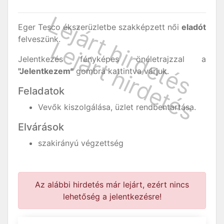
Eger Tesco ékszerüzletbe szakképzett női
eladót
felveszünk.
Jelentkezés fényképes önéletrajzzal a
"Jelentkezem"
gombra kattintva várjuk.
Feladatok
Vevők kiszolgálása, üzlet rendbentartása.
Elvárások
szakirányú végzettség
Az alábbi hirdetés már lejárt, ezért nincs
lehetőség a jelentkezésre!