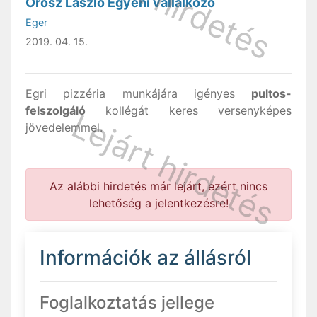
Orosz László Egyéni vállalkozó
Eger
2019. 04. 15.
Egri pizzéria munkájára igényes
pultos-
felszolgáló
kollégát keres versenyképes
jövedelemmel.
Az alábbi hirdetés már lejárt, ezért nincs
lehetőség a jelentkezésre!
Információk az állásról
Foglalkoztatás jellege