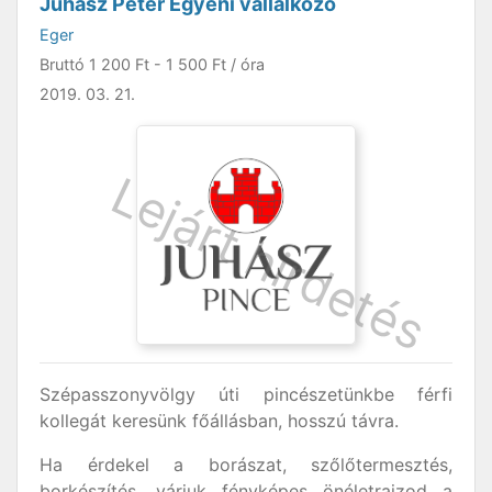
Juhász Péter Egyéni vállalkozó
Eger
Bruttó
1 200 Ft
-
1 500 Ft
/ óra
2019. 03. 21.
Szépasszonyvölgy úti pincészetünkbe férfi
kollegát keresünk főállásban, hosszú távra.
Ha érdekel a borászat, szőlőtermesztés,
borkészítés, várjuk fényképes önéletrajzod a