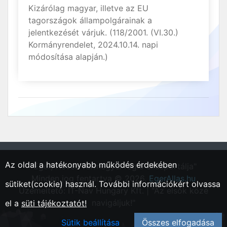
Kizárólag magyar, illetve az EU
tagországok állampolgárainak a
jelentkezését várjuk. (118/2001. (VI.30.)
Kormányrendelet, 2024.10.14. napi
módosítása alapján.)
Az oldal a hatékonyabb működés érdekében
"Eger, Heves vármegyei régió állásportálja"
Minden jog fentartva © 2026.
EgerAllas.hu
sütiket(cookie) használ. További információkért olvassa
Üzemeltető: IT-Nav Hungary Kft. | "Az elsők közé
navigáljuk!"
el a
süti tájékoztatót!
Sütik beállítása
Összes elfogadása