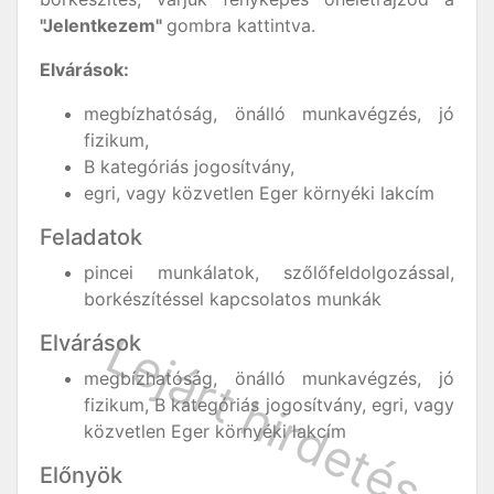
"Jelentkezem"
gombra kattintva.
Elvárások:
megbízhatóság, önálló munkavégzés, jó
fizikum,
B kategóriás jogosítvány,
egri, vagy közvetlen Eger környéki lakcím
Feladatok
pincei munkálatok, szőlőfeldolgozással,
borkészítéssel kapcsolatos munkák
Elvárások
megbízhatóság, önálló munkavégzés, jó
fizikum, B kategóriás jogosítvány, egri, vagy
közvetlen Eger környéki lakcím
Előnyök