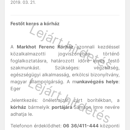
2019. 03. 21.
Festőt keres a kórház
A
Markhot Ferenc Kórház
azonnali kezdéssel
közalkalmazotti jogviszonyban történő
foglalkoztatásra, határozott időre keres festő
szakmunkást. Szükséges: végzettség,
egészségügyi alkalmasság, erkölcsi bizonyítvány,
magyar állampolgárság. A m
unkavégzés helye
:
Eger
Jelentkezés: önéletrajzát zárt borítékban, a
kórház
bármelyik
portájára
Sámson Imre nevére
adhatja le.
Telefonon érdeklődhet:
06 36/411-444
központi