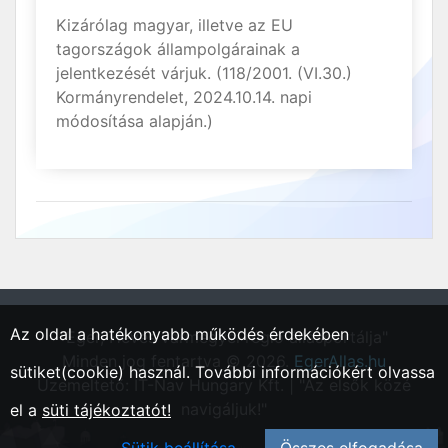
Kizárólag magyar, illetve az EU
tagországok állampolgárainak a
jelentkezését várjuk. (118/2001. (VI.30.)
Kormányrendelet, 2024.10.14. napi
módosítása alapján.)
Az oldal a hatékonyabb működés érdekében
"Eger, Heves vármegyei régió állásportálja"
Minden jog fentartva © 2026.
EgerAllas.hu
sütiket(cookie) használ. További információkért olvassa
Üzemeltető: IT-Nav Hungary Kft. | "Az elsők közé
navigáljuk!"
el a
süti tájékoztatót!