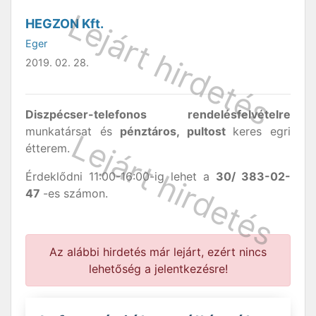
HEGZON Kft.
Eger
2019. 02. 28.
Diszpécser-telefonos rendelésfelvételre
munkatársat és
pénztáros, pultost
keres egri
étterem.
Érdeklődni 11:00-16:00-ig lehet a
30/ 383-02-
47
-es számon.
Az alábbi hirdetés már lejárt, ezért nincs
lehetőség a jelentkezésre!