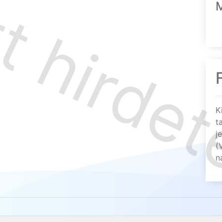
K
t
j
(
n