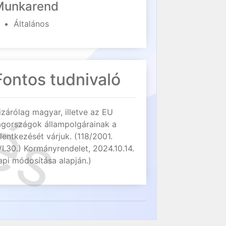
Munkarend
Általános
Fontos tudnivaló
izárólag magyar, illetve az EU
agországok állampolgárainak a
elentkezését várjuk. (118/2001.
VI.30.) Kormányrendelet, 2024.10.14.
api módosítása alapján.)