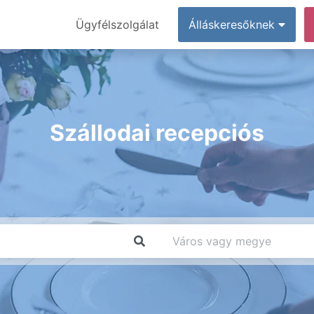
Ügyfélszolgálat
Álláskeresőknek
Szállodai recepciós