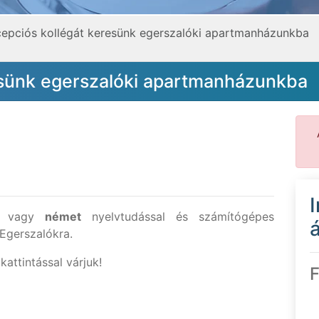
epciós kollégát keresünk egerszalóki apartmanházunkba
esünk egerszalóki apartmanházunkba
vagy
német
nyelvtudással és számítógépes
á
 Egerszalókra.
attintással várjuk!
F