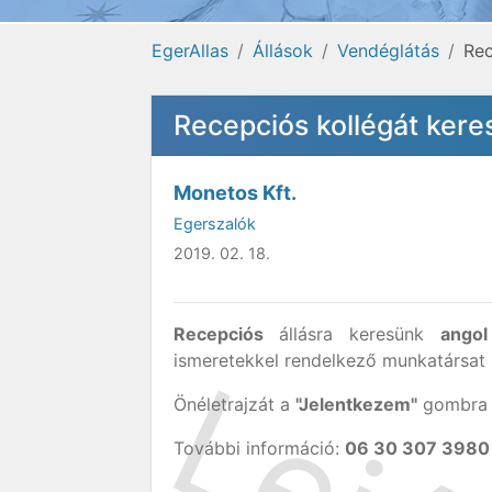
EgerAllas
Állások
Vendéglátás
Rec
Recepciós kollégát ker
Monetos Kft.
Egerszalók
2019. 02. 18.
Recepciós
állásra keresünk
angol
ismeretekkel rendelkező munkatársat
Önéletrajzát a
"Jelentkezem"
gombra k
További információ:
06 30 307 3980