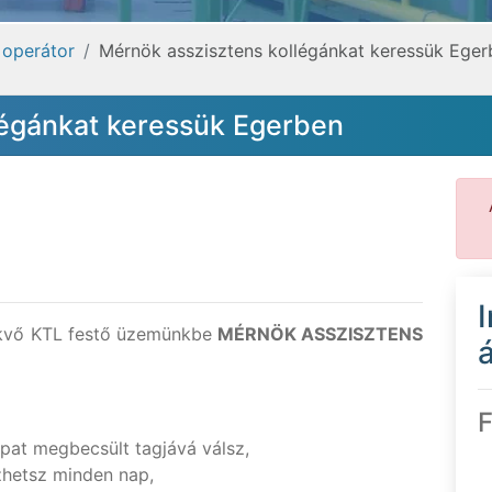
 operátor
Mérnök asszisztens kollégánkat keressük Eger
légánkat keressük Egerben
kvő KTL festő üzemünkbe
MÉRNÖK ASSZISZTENS
á
F
apat megbecsült tagjává válsz,
hetsz minden nap,