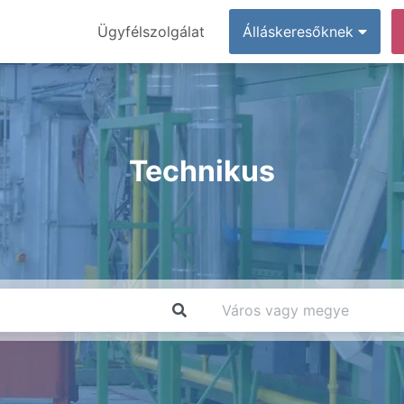
Ügyfélszolgálat
Álláskeresőknek
Technikus