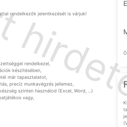
E
tal rendelkezők jelentkezését is várjuk!
Ö
ettséggel rendelkezel,
ációk készítésében,
etél már tapasztalatot,
itás, precíz munkavégzés jellemez,
észség szinten használod (Excel, Word, ...)
patjátékos vagy,
K
t
j
(