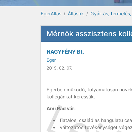
EgerAllas
Állások
Gyártás, termelés,
Mérnök asszisztens kol
NAGYFÉNY Bt.
Eger
2019. 02. 07.
Egerben működő, folyamatosan növe
kollégánkat keressük.
Ami Rád vár:
fiatalos, családias hangulatú cs
változatos tevékenységet végez