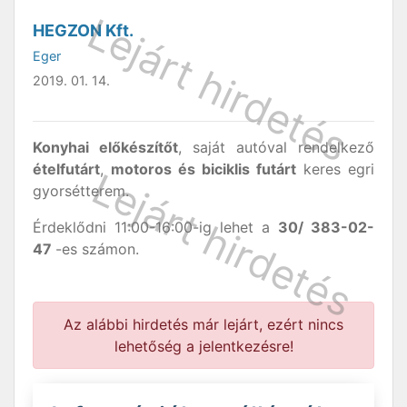
HEGZON Kft.
Eger
2019. 01. 14.
Konyhai előkészítőt
, saját autóval rendelkező
ételfutárt
,
motoros és biciklis futárt
keres egri
gyorsétterem.
Érdeklődni 11:00-16:00-ig lehet a
30/ 383-02-
47
-es számon.
Az alábbi hirdetés már lejárt, ezért nincs
lehetőség a jelentkezésre!