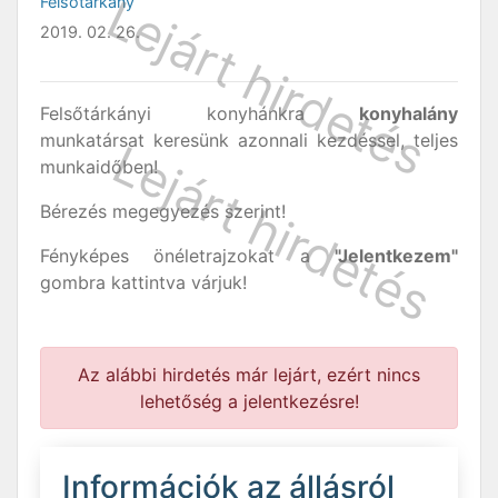
Felsőtárkány
2019. 02. 26.
Felsőtárkányi konyhánkra
konyhalány
munkatársat keresünk azonnali kezdéssel, teljes
munkaidőben!
Bérezés megegyezés szerint!
Fényképes önéletrajzokat a
"Jelentkezem"
gombra kattintva várjuk!
Az alábbi hirdetés már lejárt, ezért nincs
lehetőség a jelentkezésre!
Információk az állásról