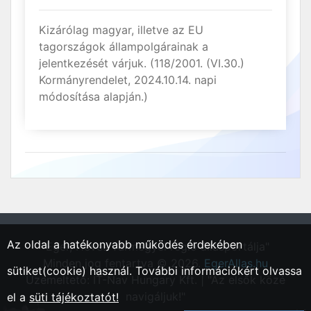
Kizárólag magyar, illetve az EU
tagországok állampolgárainak a
jelentkezését várjuk. (118/2001. (VI.30.)
Kormányrendelet, 2024.10.14. napi
módosítása alapján.)
Az oldal a hatékonyabb működés érdekében
"Eger, Heves vármegyei régió állásportálja"
Minden jog fentartva © 2026.
EgerAllas.hu
sütiket(cookie) használ. További információkért olvassa
Üzemeltető: IT-Nav Hungary Kft. | "Az elsők közé
navigáljuk!"
el a
süti tájékoztatót!