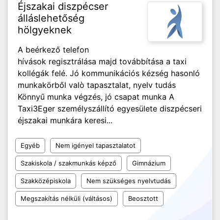
Éjszakai diszpécser
álláslehetőség
hölgyeknek
A beérkező telefon
hívások regisztrálása majd továbbítása a taxi
kollégák felé. Jó kommunikációs kézség hasonló
munkakörből valò tapasztalat, nyelv tudás
Könnyű munka végzés, jó csapat munka A
Taxi3Eger személyszállító egyesülete diszpécseri
éjszakai munkára keresi...
Egyéb
Nem igényel tapasztalatot
Szakiskola / szakmunkás képző
Gimnázium
Szakközépiskola
Nem szükséges nyelvtudás
Megszakítás nélküli (váltásos)
Beosztott