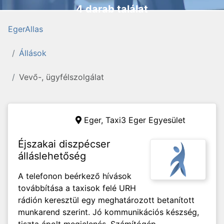
4 darab találat
EgerAllas
Állások
Vevő-, ügyfélszolgálat
Eger,
Taxi3 Eger Egyesület
Éjszakai diszpécser
álláslehetőség
A telefonon beérkező hívások
továbbítása a taxisok felé URH
rádión keresztül egy meghatározott betanított
munkarend szerint. Jó kommunikációs készség,