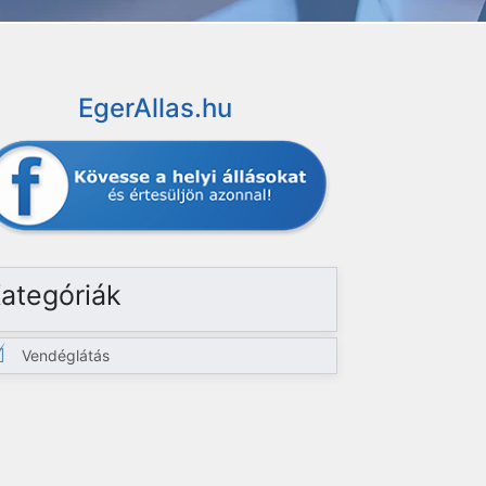
EgerAllas.hu
ategóriák
Vendéglátás