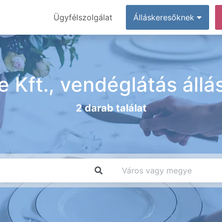
Ügyfélszolgálat
Álláskeresőknek
re Kft., vendéglátás áll
2 darab találat