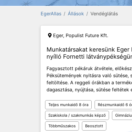
EgerAllas
Állások
Vendéglátás
Eger,
Populist Future Kft.
Munkatársakat keresünk Eger
nyílló Fornetti látványpékség
Fagyasztott pékáruk átvétele, előkészí
Péksütemények nyitásra való sütése, s
feltöltése. A reggeli órákban a termé
dagasztása, nyújtása, sütése feltétek e
Teljes munkaidő 8 óra
Részmunkaidő 6 ó
Szakiskola / szakmunkás képző
Gimnázi
Többműszakos
Beosztott