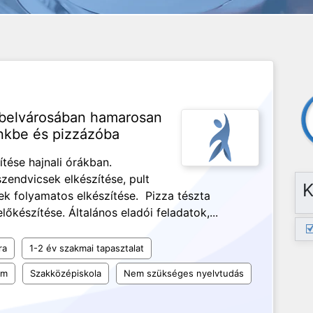
 belvárosában hamarosan
ünkbe és pizzázóba
tése hajnali órákban.
zendvicsek elkészítése, pult
K
kek folyamatos elkészítése. Pizza tészta
lőkészítése. Általános eladói feladatok,...
ra
1-2 év szakmai tapasztalat
um
Szakközépiskola
Nem szükséges nyelvtudás