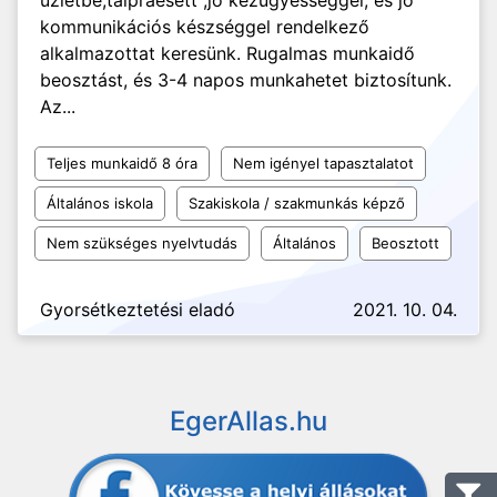
űzletbe,talpraesett ,jó kézügyességgel, és jó
kommunikációs készséggel rendelkező
alkalmazottat keresünk. Rugalmas munkaidő
beosztást, és 3-4 napos munkahetet biztosítunk.
Az...
Teljes munkaidő 8 óra
Nem igényel tapasztalatot
Általános iskola
Szakiskola / szakmunkás képző
Nem szükséges nyelvtudás
Általános
Beosztott
Gyorsétkeztetési eladó
2021. 10. 04.
EgerAllas.hu