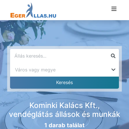
Kominki Kalács Kft.,
vendéglátás állások és munkák
1 darab találat