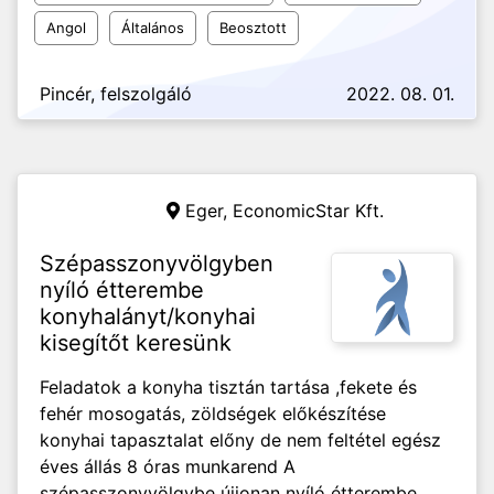
Angol
Általános
Beosztott
Pincér, felszolgáló
2022. 08. 01.
Eger,
EconomicStar Kft.
Szépasszonyvölgyben
nyíló étterembe
konyhalányt/konyhai
kisegítőt keresünk
Feladatok a konyha tisztán tartása ,fekete és
fehér mosogatás, zöldségek előkészítése
konyhai tapasztalat előny de nem feltétel egész
éves állás 8 óras munkarend A
szépasszonyvölgybe újjonan nyíló étterembe