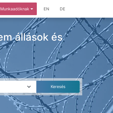
Munkaadóknak
EN
DE
m állások és