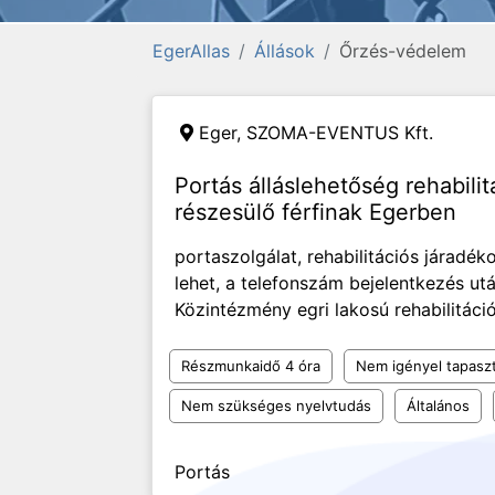
EgerAllas
Állások
Őrzés-védelem
Eger,
SZOMA-EVENTUS Kft.
Portás álláslehetőség rehabili
részesülő férfinak Egerben
portaszolgálat, rehabilitációs járadék
lehet, a telefonszám bejelentkezés ut
Közintézmény egri lakosú rehabilitáció
Részmunkaidő 4 óra
Nem igényel tapaszt
Nem szükséges nyelvtudás
Általános
Portás