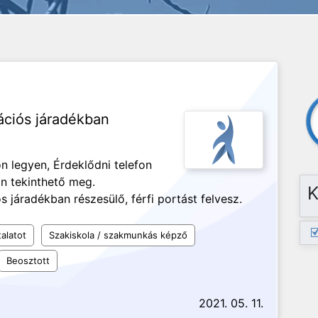
tációs járadékban
on legyen, Érdeklődni telefon
án tekinthető meg.
K
s járadékban részesülő, férfi portást felvesz.
alatot
Szakiskola / szakmunkás képző
Beosztott
2021. 05. 11.