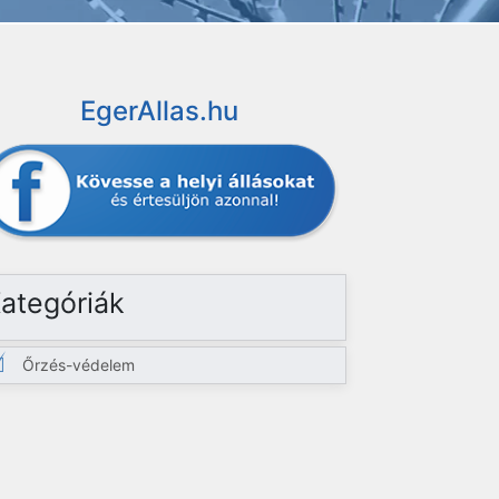
EgerAllas.hu
ategóriák
Őrzés-védelem