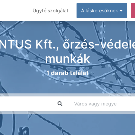
Ügyfélszolgálat
Álláskeresőknek
US Kft., őrzés-védele
munkák
1 darab találat