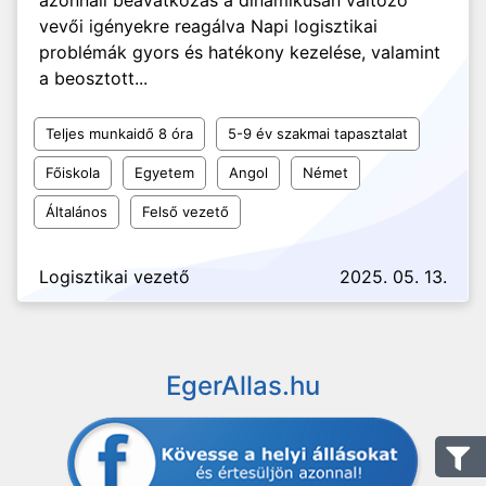
azonnali beavatkozás a dinamikusan változó
vevői igényekre reagálva Napi logisztikai
problémák gyors és hatékony kezelése, valamint
a beosztott...
Teljes munkaidő 8 óra
5-9 év szakmai tapasztalat
Főiskola
Egyetem
Angol
Német
Általános
Felső vezető
Logisztikai vezető
2025. 05. 13.
EgerAllas.hu