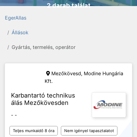
2 darab találat
EgerAllas
Állások
Gyártás, termelés, operátor
Mezőkövesd,
Modine Hungária
Kft.
Karbantartó technikus
álás Mezőkövesden
- -
Teljes munkaidő 8 óra
Nem igényel tapasztalatot