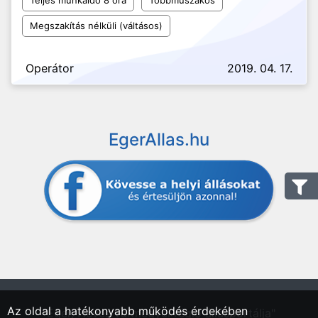
Teljes munkaidő 8 óra
Többműszakos
Megszakítás nélküli (váltásos)
Operátor
2019. 04. 17.
EgerAllas.hu
Az oldal a hatékonyabb működés érdekében
"Eger, Heves vármegyei régió állásportálja"