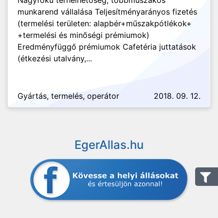
Nagyfokú terhelhetőség, többműszakos
munkarend vállalása Teljesítményarányos fizetés
(termelési területen: alapbér+műszakpótlékok+
+termelési és minőségi prémiumok)
Eredményfüggő prémiumok Cafetéria juttatások
(étkezési utalvány,...
Gyártás, termelés, operátor
2018. 09. 12.
EgerAllas.hu