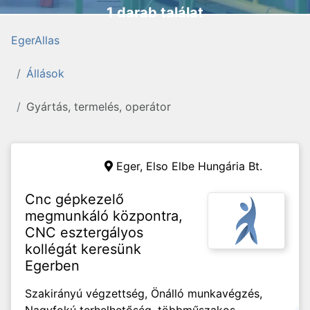
1 darab találat
EgerAllas
Állások
Gyártás, termelés, operátor
Eger,
Elso Elbe Hungária Bt.
Cnc gépkezelő
megmunkáló központra,
CNC esztergályos
kollégát keresünk
Egerben
Szakirányú végzettség, Önálló munkavégzés,