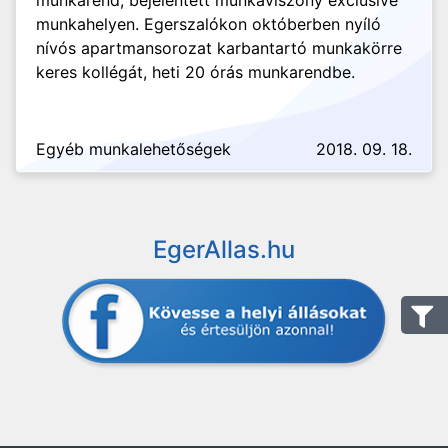
munkarend, bejelentett munkaviszony exclusive
munkahelyen. Egerszalókon októberben nyíló
nívós apartmansorozat karbantartó munkakörre
keres kollégát, heti 20 órás munkarendbe.
Egyéb munkalehetőségek
2018. 09. 18.
EgerAllas.hu