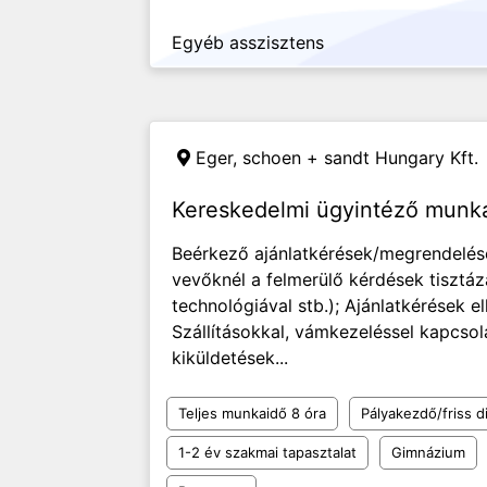
Egyéb asszisztens
Eger,
schoen + sandt Hungary Kft.
Kereskedelmi ügyintéző munka
Beérkező ajánlatkérések/megrendelése
vevőknél a felmerülő kérdések tisztá
technológiával stb.); Ajánlatkérések 
Szállításokkal, vámkezeléssel kapcsol
kiküldetések...
Teljes munkaidő 8 óra
Pályakezdő/friss d
1-2 év szakmai tapasztalat
Gimnázium