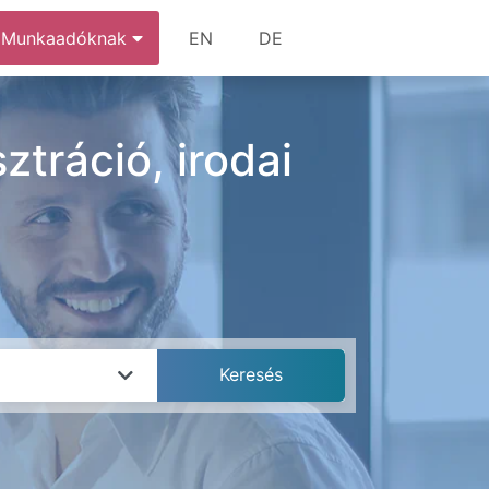
Munkaadóknak
EN
DE
tráció, irodai