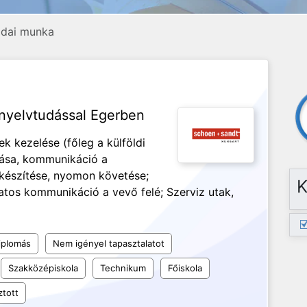
rodai munka
 nyelvtudással Egerben
k kezelése (főleg a külföldi
zása, kommunikáció a
elkészítése, nyomon követése;
K
atos kommunikáció a vevő felé; Szerviz utak,
iplomás
Nem igényel tapasztalatot
Szakközépiskola
Technikum
Főiskola
tott