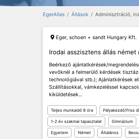
EgerAllas
Állások
Adminisztráció, i
Eger,
schoen + sandt Hungary Kft.
Irodai asszisztens állás német
Beérkező ajánlatkérések/megrendelése
vevőknél a felmerülő kérdések tisztá
technológiával stb.); Ajánlatkérések 
Szállításokkal, vámkezeléssel kapcsol
kiküldetések...
Teljes munkaidő 8 óra
Pályakezdő/friss d
1-2 év szakmai tapasztalat
Gimnázium
Egyetem
Német
Általános
Beosz