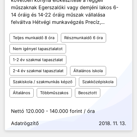
követően konyha előkészítése a reggeli
műszaknak Egerszalóki vagy demjéni lakos 6-
14 óráig és 14-22 óráig műszak vállalása
felváltva Hétvégi munkavégzés Precíz,...
Teljes munkaidő 8 óra
Részmunkaidő 6 óra
Nem igényel tapasztalatot
1-2 év szakmai tapasztalat
2-4 év szakmai tapasztalat
Általános iskola
Szakiskola / szakmunkás képző
Szakközépiskola
Általános
Többműszakos
Beosztott
Nettó 120.000 - 140.000 forint / óra
Adatrögzítő
2018. 11. 13.