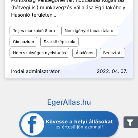
Pontosság Vendégorientált hozzáállás Rugalmas
(hétvégi is!) munkavégzés vállalása Egri lakóhely
Hasonló területen...
Teljes munkaidő 8 óra
Nem igényel tapasztalatot
Gimnázium
Szakközépiskola
Nem szükséges nyelvtudás
Általános
Beosztott
Irodai adminisztrátor
2022. 04. 07.
EgerAllas.hu